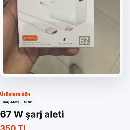
Ürünlere dön
Şarj Aleti
Sıfır
67 W şarj aleti
350 TL