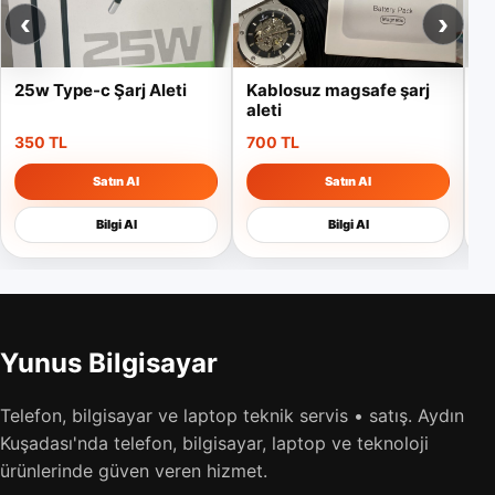
‹
›
25w Type-c Şarj Aleti
Kablosuz magsafe şarj
HP
aleti
350 TL
700 TL
6
Satın Al
Satın Al
Bilgi Al
Bilgi Al
Yunus Bilgisayar
Telefon, bilgisayar ve laptop teknik servis • satış. Aydın
Kuşadası'nda telefon, bilgisayar, laptop ve teknoloji
ürünlerinde güven veren hizmet.