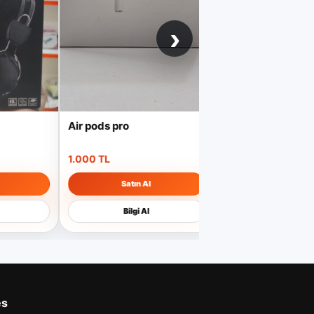
›
Air pods pro
platoon
1.000 TL
250 TL
Satın Al
Satın Al
Bilgi Al
Bilgi Al
es