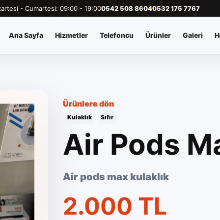
artesi - Cumartesi: 09:00 - 19:00
0542 508 8604
0532 175 7767
Ana Sayfa
Hizmetler
Telefoncu
Ürünler
Galeri
H
Ürünlere dön
Kulaklık
Sıfır
Air Pods M
Air pods max kulaklık
2.000 TL