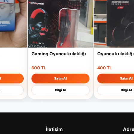
Gaming Oyuncu kulaklığı
Oyuncu kulaklığı
600 TL
400 TL
Satın Al
Satın Al
Bilgi Al
Bilgi Al
İletişim
Adr