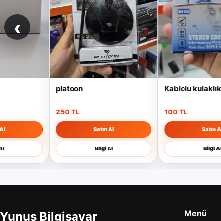
‹
platoon
Kablolu kulaklık
250 TL
100 TL
Satın Al
Satın Al
Bilgi Al
Bilgi Al
Menü
Yunus Bilgisayar